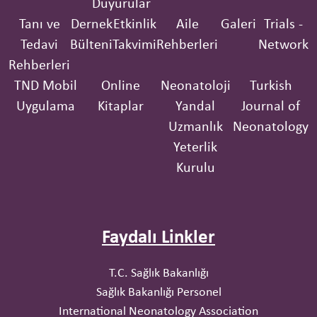
Duyurular
Tanı ve
Dernek
Etkinlik
Aile
Galeri
Trials -
Tedavi
Bülteni
Takvimi
Rehberleri
Network
Rehberleri
TND Mobil
Online
Neonatoloji
Turkish
Uygulama
Kitaplar
Yandal
Journal of
Uzmanlık
Neonatology
Yeterlik
Kurulu
Faydalı Linkler
T.C. Sağlık Bakanlığı
Sağlık Bakanlığı Personel
International Neonatology Association