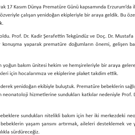
rak 17 Kasım Dünya Prematüre Günü kapsamında Erzurum’da iki
özveriyle çalışan yenidoğan ekipleriyle bir araya geldik. Bu öz
k.
 oldu. Prof. Dr. Kadir Şerafettin Tekgündüz ve Doç. Dr. Mustafa 
r konuşma yaparak prematüre doğumların önemi, gelişen bakı
n yoğun bakım ünitesi hekim ve hemşireleriyle bir araya geler
kleri için hocalarımıza ve ekiplerine plaket takdim ettik.
derek yenidoğan ekibiyle buluştuk. Prematüre bebeklerin sağlığı
neonatoloji hizmetlerine sundukları katkılar nedeniyle Prof. 
ebeklere sundukları nitelikli bakım için her iki merkezdeki ne
ebeklerin yaşam şansını artırmak, aileleri desteklemek ve 
lıkla sürdüreceğiz.