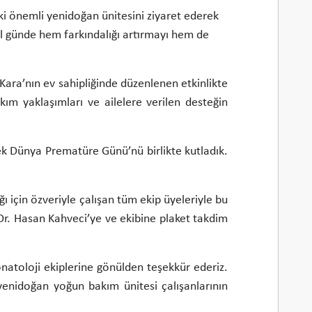
 önemli yenidoğan ünitesini ziyaret ederek
el günde hem farkındalığı artırmayı hem de
Kara’nın ev sahipliğinde düzenlenen etkinlikte
m yaklaşımları ve ailelere verilen desteğin
ek Dünya Prematüre Günü’nü birlikte kutladık.
 için özveriyle çalışan tüm ekip üyeleriyle bu
Dr. Hasan Kahveci’ye ve ekibine plaket takdim
onatoloji ekiplerine gönülden teşekkür ederiz.
yenidoğan yoğun bakım ünitesi çalışanlarının