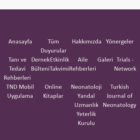
Anasayfa
Tüm
Hakkımızda
Yönergeler
Duyurular
Tanı ve
Dernek
Etkinlik
Aile
Galeri
Trials -
Tedavi
Bülteni
Takvimi
Rehberleri
Network
Rehberleri
TND Mobil
Online
Neonatoloji
Turkish
Uygulama
Kitaplar
Yandal
Journal of
Uzmanlık
Neonatology
Yeterlik
Kurulu