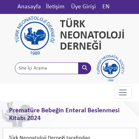
Anasayfa
İletişim
Üye Girişi
EN
TÜRK
NEONATOLOJİ
DERNEĞİ
Prematüre Bebeğin Enteral Beslenmesi
Kitabı 2024
Türk Neonatoloji Derneği tarafından