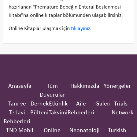
hazırlanan "Prematüre Bebeğin Enteral Beslenmesi
Kitabı"na online kitaplar bölümünden ulaşabilirsiniz.
Online Kitaplar ulaşmak için
tıklayınız.
Anasayfa
Tüm
Hakkımızda
Yönergeler
Duyurular
Tanı ve
Dernek
Etkinlik
Aile
Galeri
Trials -
Tedavi
Bülteni
Takvimi
Rehberleri
Network
Rehberleri
TND Mobil
Online
Neonatoloji
Turkish