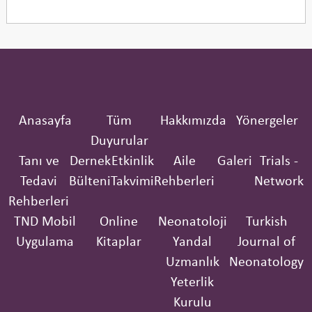
Anasayfa
Tüm
Hakkımızda
Yönergeler
Duyurular
Tanı ve
Dernek
Etkinlik
Aile
Galeri
Trials -
Tedavi
Bülteni
Takvimi
Rehberleri
Network
Rehberleri
TND Mobil
Online
Neonatoloji
Turkish
Uygulama
Kitaplar
Yandal
Journal of
Uzmanlık
Neonatology
Yeterlik
Kurulu