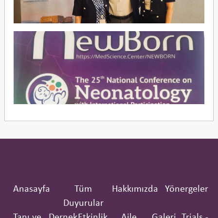
Anasayfa
Tüm
Hakkımızda
Yönergeler
Duyurular
Tanı ve
Dernek
Etkinlik
Aile
Galeri
Trials -