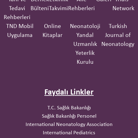
Tedavi
Bülteni
Takvimi
Rehberleri
Network
Rehberleri
TND Mobil
Online
Neonatoloji
Turkish
Uygulama
Kitaplar
Yandal
Journal of
Uzmanlık
Neonatology
Yeterlik
Kurulu
Faydalı Linkler
T.C. Sağlık Bakanlığı
Sağlık Bakanlığı Personel
International Neonatology Association
International Pediatrics