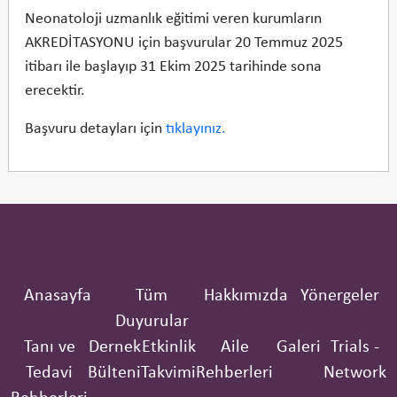
Neonatoloji uzmanlık eğitimi veren kurumların
AKREDİTASYONU için başvurular 20 Temmuz 2025
itibarı ile başlayıp 31 Ekim 2025 tarihinde sona
erecektir.
Başvuru detayları için
tıklayınız.
Anasayfa
Tüm
Hakkımızda
Yönergeler
Duyurular
Tanı ve
Dernek
Etkinlik
Aile
Galeri
Trials -
Tedavi
Bülteni
Takvimi
Rehberleri
Network