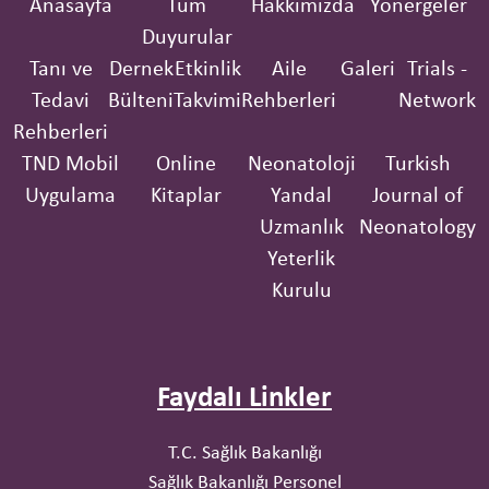
Anasayfa
Tüm
Hakkımızda
Yönergeler
Duyurular
Tanı ve
Dernek
Etkinlik
Aile
Galeri
Trials -
Tedavi
Bülteni
Takvimi
Rehberleri
Network
Rehberleri
TND Mobil
Online
Neonatoloji
Turkish
Uygulama
Kitaplar
Yandal
Journal of
Uzmanlık
Neonatology
Yeterlik
Kurulu
Faydalı Linkler
T.C. Sağlık Bakanlığı
Sağlık Bakanlığı Personel