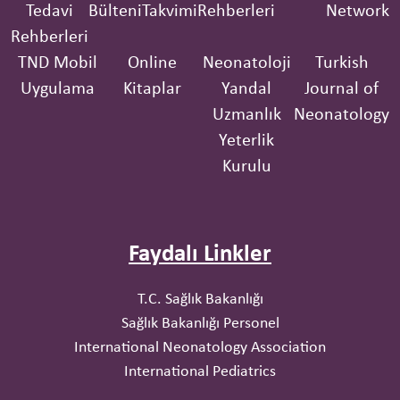
Tedavi
Bülteni
Takvimi
Rehberleri
Network
Rehberleri
TND Mobil
Online
Neonatoloji
Turkish
Uygulama
Kitaplar
Yandal
Journal of
Uzmanlık
Neonatology
Yeterlik
Kurulu
Faydalı Linkler
T.C. Sağlık Bakanlığı
Sağlık Bakanlığı Personel
International Neonatology Association
International Pediatrics